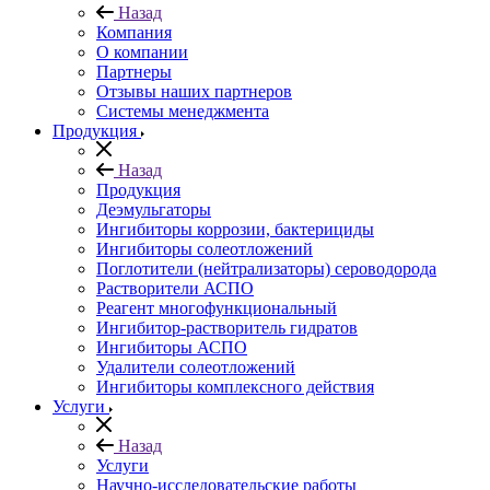
Назад
Компания
О компании
Партнеры
Отзывы наших партнеров
Системы менеджмента
Продукция
Назад
Продукция
Деэмульгаторы
Ингибиторы коррозии, бактерициды
Ингибиторы солеотложений
Поглотители (нейтрализаторы) сероводорода
Растворители АСПО
Реагент многофункциональный
Ингибитор-растворитель гидратов
Ингибиторы АСПО
Удалители солеотложений
Ингибиторы комплексного действия
Услуги
Назад
Услуги
Научно-исследовательские работы