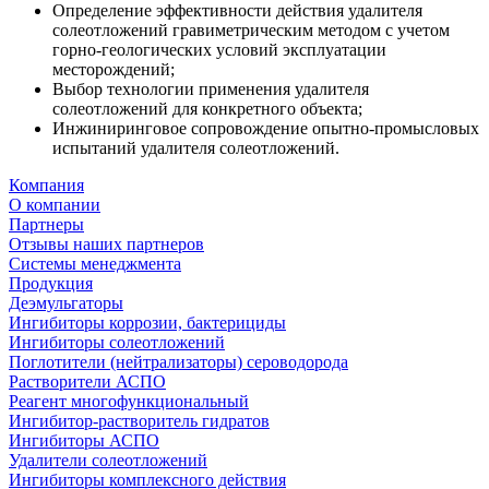
Определение эффективности действия удалителя
солеотложений гравиметрическим методом с учетом
горно-геологических условий эксплуатации
месторождений;
Выбор технологии применения удалителя
солеотложений для конкретного объекта;
Инжиниринговое сопровождение опытно-промысловых
испытаний удалителя солеотложений.
Компания
О компании
Партнеры
Отзывы наших партнеров
Системы менеджмента
Продукция
Деэмульгаторы
Ингибиторы коррозии, бактерициды
Ингибиторы солеотложений
Поглотители (нейтрализаторы) сероводорода
Растворители АСПО
Реагент многофункциональный
Ингибитор-растворитель гидратов
Ингибиторы АСПО
Удалители солеотложений
Ингибиторы комплексного действия