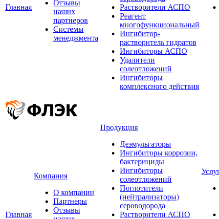
Отзывы
Главная
Растворители АСПО
наших
Реагент
партнеров
многофункциональный
Системы
Ингибитор-
менеджмента
растворитель гидратов
Ингибиторы АСПО
Удалители
солеотложений
Ингибиторы
комплексного действия
Продукция
Деэмульгаторы
Ингибиторы коррозии,
бактерициды
Ингибиторы
Услу
Компания
солеотложений
Поглотители
О компании
(нейтрализаторы)
Партнеры
сероводорода
Отзывы
Главная
Растворители АСПО
наших