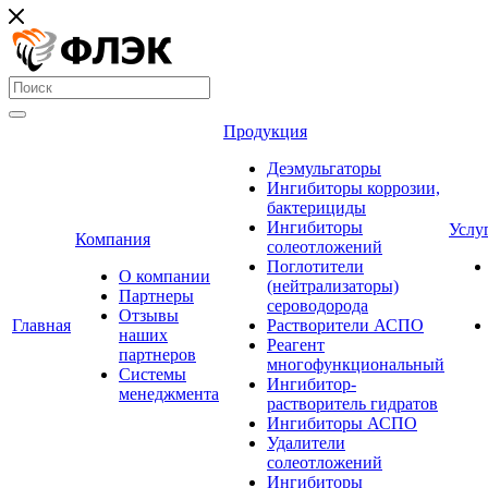
Продукция
Деэмульгаторы
Ингибиторы коррозии,
бактерициды
Ингибиторы
Услу
Компания
солеотложений
Поглотители
О компании
(нейтрализаторы)
Партнеры
сероводорода
Отзывы
Главная
Растворители АСПО
наших
Реагент
партнеров
многофункциональный
Системы
Ингибитор-
менеджмента
растворитель гидратов
Ингибиторы АСПО
Удалители
солеотложений
Ингибиторы