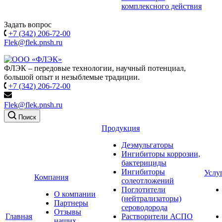
комплексного действия
Задать вопрос
+7 (342) 206-72-00
Flek@flek.pnsh.ru
ФЛЭК – передовые технологии, научный потенциал,
большой опыт и незыблемые традиции.
+7 (342) 206-72-00
Flek@flek.pnsh.ru
Поиск
Продукция
Деэмульгаторы
Ингибиторы коррозии,
бактерициды
Ингибиторы
Услу
Компания
солеотложений
Поглотители
О компании
(нейтрализаторы)
Партнеры
сероводорода
Отзывы
Главная
Растворители АСПО
наших