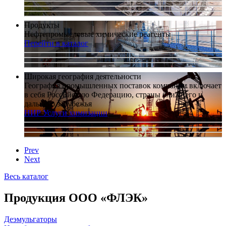
Продукты
Нефтепромысловые химические реагенты
Перейти в каталог
Широкая география деятельности
География промышленных поставок компании включает
в себя Российскую Федерацию, страны ближнего и
дальнего зарубежья
НИР
Услуги химизации
Prev
Next
Весь каталог
Продукция ООО «ФЛЭК»
Деэмульгаторы