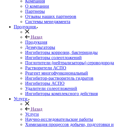
Компания
О компании
Партнеры
Отзывы наших партнеров
Системы менеджмента
Продукция
Назад
Продукция
Деэмульгаторы
Ингибиторы коррозии, бактерициды
Ингибиторы солеотложений
Поглотители (нейтрализаторы) сероводорода
Растворители АСПО
Реагент многофункциональный
Ингибитор-растворитель гидратов
Ингибиторы АСПО
Удалители солеотложений
Ингибиторы комплексного действия
Услуги
Назад
Услуги
Научно-исследовательские работы
Химизация процессов добычи, подготовки и