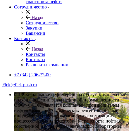
транспорта нефти
Сотрудничество
Назад
Сотрудничество
Закупки
Вакансии
Контакты
Назад
Контакты
Контакты
Реквизиты компании
+7 (342) 206-72-00
Flek@flek.pnsh.ru
C 1993г. на рынке нефтесервисных услуг. Комплексный
подход в решении задач нефтяной промышленности.
ООО «ФЛЭК» является компанией-производителем
нефтепромысловых химических реагентов, обладает
инфраструктурой для оказания услуг химизации
процессов добычи, подготовки и транспорта нефти,с
собственной научно-исследовательской лабораторией.