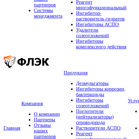
Реагент
партнеров
многофункциональный
Системы
Ингибитор-
менеджмента
растворитель гидратов
Ингибиторы АСПО
Удалители
солеотложений
Ингибиторы
комплексного действия
Продукция
Деэмульгаторы
Ингибиторы коррозии,
бактерициды
Ингибиторы
Услу
Компания
солеотложений
Поглотители
О компании
(нейтрализаторы)
Партнеры
сероводорода
Отзывы
Главная
Растворители АСПО
наших
Реагент
партнеров