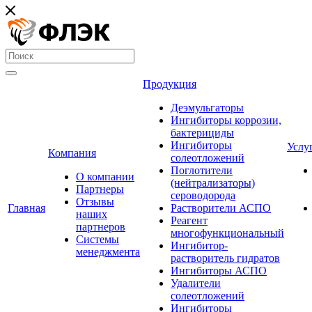
Продукция
Деэмульгаторы
Ингибиторы коррозии,
бактерициды
Ингибиторы
Услу
Компания
солеотложений
Поглотители
О компании
(нейтрализаторы)
Партнеры
сероводорода
Отзывы
Главная
Растворители АСПО
наших
Реагент
партнеров
многофункциональный
Системы
Ингибитор-
менеджмента
растворитель гидратов
Ингибиторы АСПО
Удалители
солеотложений
Ингибиторы